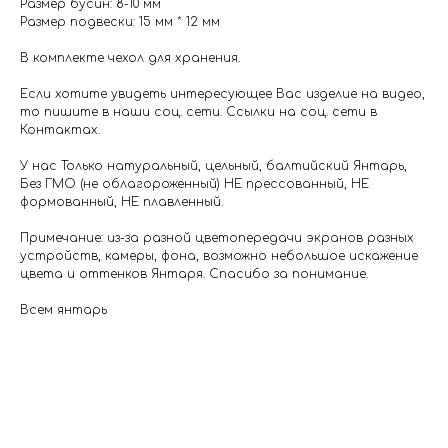
Размер бусин: 8-10 мм
Размер подвески: 15 мм * 12 мм
В комплекте чехол для хранения.
Если хотите увидеть интересующее Вас изделие на видео,
то пишите в наши соц. сети. Ссылки на соц. сети в
Контактах.
У нас Только натуральный, цельный, балтийский Янтарь,
Без ГМО (не облагороженный) НЕ прессованный, НЕ
формованный, НЕ плавленный.
Примечание: из-за разной цветопередачи экранов разных
устройств, камеры, фона, возможно небольшое искажение
цвета и оттенков Янтаря. Спасибо за понимание.
Всем янтарь