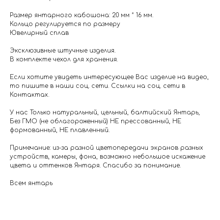
Размер янтарного кабошона: 20 мм * 16 мм.
Кольцо регулируется по размеру
Ювелирный сплав
Эксклюзивные штучные изделия.
В комплекте чехол для хранения.
Если хотите увидеть интересующее Вас изделие на видео,
то пишите в наши соц. сети. Ссылки на соц. сети в
Контактах.
У нас Только натуральный, цельный, балтийский Янтарь,
Без ГМО (не облагороженный) НЕ прессованный, НЕ
формованный, НЕ плавленный.
Примечание: из-за разной цветопередачи экранов разных
устройств, камеры, фона, возможно небольшое искажение
цвета и оттенков Янтаря. Спасибо за понимание.
Всем янтарь