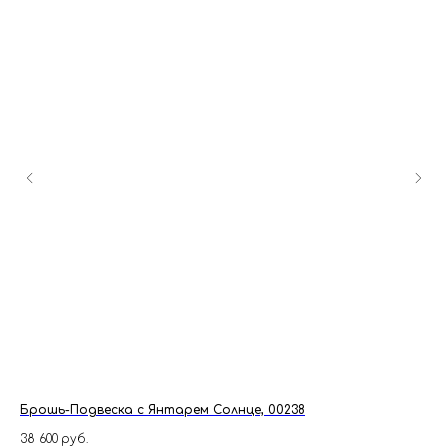
Брошь-Подвеска с Янтарем Солнце, 00238
Ян
38 600
руб.
7 8