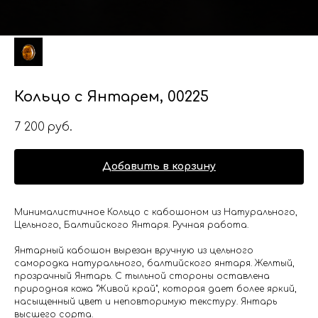
Кольцо с Янтарем, 00225
7 200
руб.
Добавить в корзину
Минималистичное Кольцо с кабошоном из Натурального,
Цельного, Балтийского Янтаря. Ручная работа.
Янтарный кабошон вырезан вручную из цельного
самородка натурального, балтийского янтаря. Желтый,
прозрачный Янтарь. С тыльной стороны оставлена
природная кожа "Живой край", которая дает более яркий,
насыщенный цвет и неповторимую текстуру. Янтарь
высшего сорта.