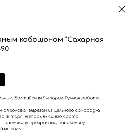
рным кабошоном "Сахарная
490
льным, Балтийским Янтарем. Ручная работа.
ная голова" вырезан из цельного самородка
го янтаря. Янтарь высшего сорта.
 наполовину прозрачный, наполовину
й металл.