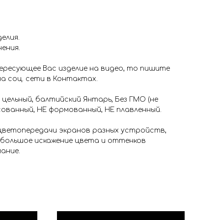
елия.
нения.
ересующее Вас изделие на видео, то пишите
на соц. сети в Контактах.
 цельный, балтийский Янтарь, Без ГМО (не
ованный, НЕ формованный, НЕ плавленный.
 цветопередачи экранов разных устройств,
ебольшое искажение цвета и оттенков
ание.