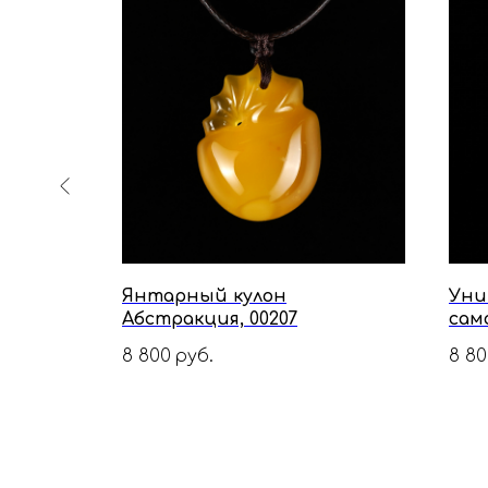
Янтарный кулон
Уни
таря,
Абстракция, 00207
само
8 800
8 80
руб.