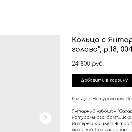
Кольцо с Янта
голова", р.18, 00
24 800
руб.
Добавить в корзину
Кольцо с Натуральным, Це
Янтарный кабошон "Сахар
натурального, балтийско
Интересный цвет Янтаря,
матовый. Сатинированны