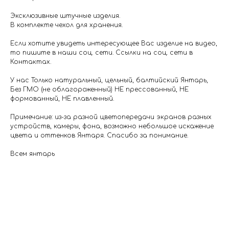
Эксклюзивные штучные изделия.
В комплекте чехол для хранения.
Если хотите увидеть интересующее Вас изделие на видео,
то пишите в наши соц. сети. Ссылки на соц. сети в
Контактах.
У нас Только натуральный, цельный, балтийский Янтарь,
Без ГМО (не облагороженный) НЕ прессованный, НЕ
формованный, НЕ плавленный.
Примечание: из-за разной цветопередачи экранов разных
устройств, камеры, фона, возможно небольшое искажение
цвета и оттенков Янтаря. Спасибо за понимание.
Всем янтарь