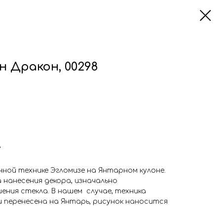
 Дракон, 00298
"
ной технике Эгломизе на Янтарном кулоне.
а нанесения декора, изначально
ения стекла. В нашем случае, техника
 перенесена на Янтарь, рисунок наносится