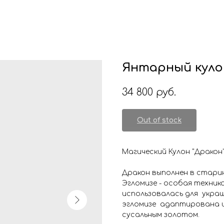
Янтарный кулон
34 800
руб.
Out of stock
Магический Кулон "Дракон
Дракон выполнен в старин
Эгломизе - особая техник
использовалась для украш
эгломизе адаптирована и
сусальным золотом.