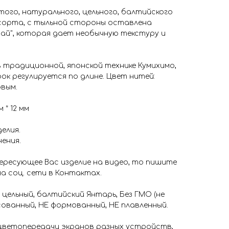
лтого, натурального, цельного, балтийского
сорта, с тыльной стороны оставлена
рай", которая дает необычную текстуру и
 традиционной, японской технике Кумихимо,
рок регулируется по длине. Цвет нитей:
вым.
 * 12 мм
елия.
нения.
ересующее Вас изделие на видео, то пишите
на соц. сети в Контактах.
 цельный, балтийский Янтарь, Без ГМО (не
ованный, НЕ формованный, НЕ плавленный.
 цветопередачи экранов разных устройств,