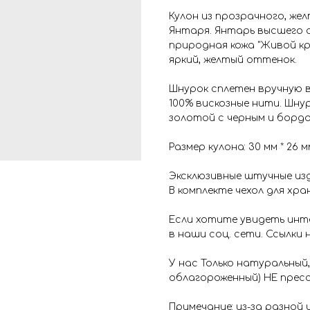
Кулон из прозрачного, же
Янтаря. Янтарь высшего 
природная кожа "Живой к
яркий, желтый оттенок.
Шнурок сплетен вручную в
100% вискозные нити. Шну
золотой с черным и бордо
Размер кулона: 30 мм * 26 мм
Эксклюзивные штучные изд
В комплекте чехол для хра
Если хотите увидеть инт
в наши соц. сети. Ссылки 
У нас Только натуральный,
облагороженный) НЕ пресс
Примечание: из-за разной