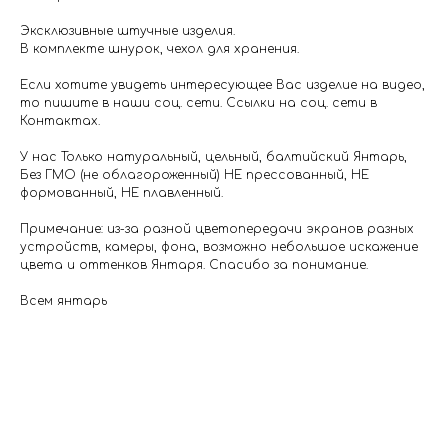
Эксклюзивные штучные изделия.
В комплекте шнурок, чехол для хранения.
Если хотите увидеть интересующее Вас изделие на видео,
то пишите в наши соц. сети. Ссылки на соц. сети в
Контактах.
У нас Только натуральный, цельный, балтийский Янтарь,
Без ГМО (не облагороженный) НЕ прессованный, НЕ
формованный, НЕ плавленный.
Примечание: из-за разной цветопередачи экранов разных
устройств, камеры, фона, возможно небольшое искажение
цвета и оттенков Янтаря. Спасибо за понимание.
Всем янтарь