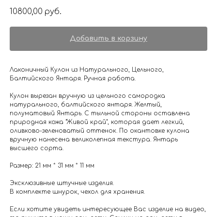
10800,00
руб.
Добавить в корзину
Лаконичный Кулон из Натурального, Цельного,
Балтийского Янтаря. Ручная работа.
Кулон вырезан вручную из цельного самородка
натурального, балтийского янтаря. Желтый,
полуматовый Янтарь. С тыльной стороны оставлена
природная кожа "Живой край", которая дает легкий,
оливково-зеленоватый оттенок. По окантовке кулона
вручную нанесена великолепная текстура. Янтарь
высшего сорта.
Размер: 21 мм * 31 мм * 11 мм
Эксклюзивные штучные изделия.
В комплекте шнурок, чехол для хранения.
Если хотите увидеть интересующее Вас изделие на видео,