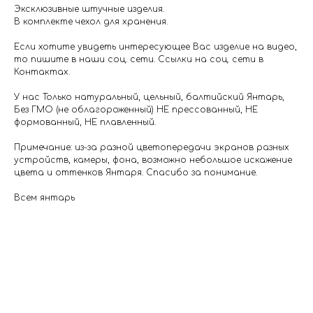
Эксклюзивные штучные изделия.
В комплекте чехол для хранения.
Если хотите увидеть интересующее Вас изделие на видео,
то пишите в наши соц. сети. Ссылки на соц. сети в
Контактах.
У нас Только натуральный, цельный, балтийский Янтарь,
Без ГМО (не облагороженный) НЕ прессованный, НЕ
формованный, НЕ плавленный.
Примечание: из-за разной цветопередачи экранов разных
устройств, камеры, фона, возможно небольшое искажение
цвета и оттенков Янтаря. Спасибо за понимание.
Всем янтарь