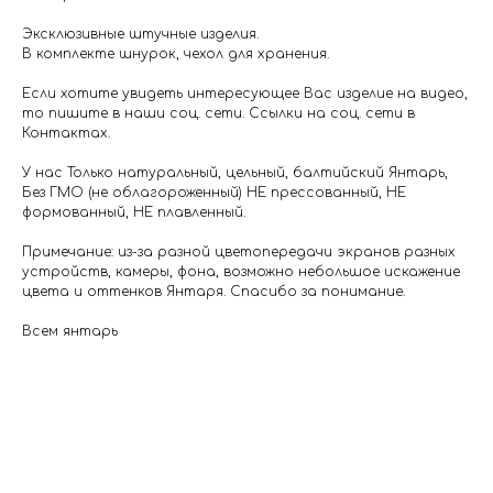
Эксклюзивные штучные изделия.
В комплекте шнурок, чехол для хранения.
Если хотите увидеть интересующее Вас изделие на видео,
то пишите в наши соц. сети. Ссылки на соц. сети в
Контактах.
У нас Только натуральный, цельный, балтийский Янтарь,
Без ГМО (не облагороженный) НЕ прессованный, НЕ
формованный, НЕ плавленный.
Примечание: из-за разной цветопередачи экранов разных
устройств, камеры, фона, возможно небольшое искажение
цвета и оттенков Янтаря. Спасибо за понимание.
Всем янтарь