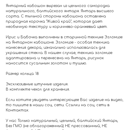
Янтарный кабошон вырезан из цельного самородка
натурального, балтийского янтаря. Янтарь высшего
сорта. С тыльной стороны кабошона оставлена
природная корочка "Живой край", которая дает
необычную текстуру и коричнево-оранжевый цвет.
Ирис и Бабочка выполнены в старинной технике Эгломизе
на Янтарном кабошоне. Эгломизе - особая техника
нанесения декора, изначально использовалась для
украшения стекла. В нашем случае, техника эгломизе
адаптирована и перенесена на Янтарь, рисунок
наносится сусальным золотом и тушью.
Размер кольца: 18
Эксклюзивные штучные изделия.
В комплекте чехол для хранения.
Если хотите увидеть интересующее Вас изделие на видео,
то пишите в наши соц. сети. Ссылки на соц. сети в
Контактах.
У нас Только натуральный, цельный, балтийский Янтарь,
Без ГМО (не облагороженный) НЕ прессованный, НЕ