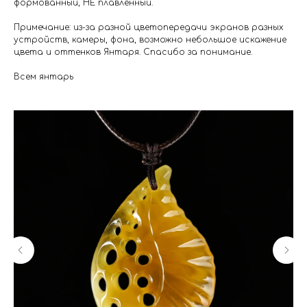
формованный, НЕ плавленный.
Примечание: из-за разной цветопередачи экранов разных
устройств, камеры, фона, возможно небольшое искажение
цвета и оттенков Янтаря. Спасибо за понимание.
Всем янтарь