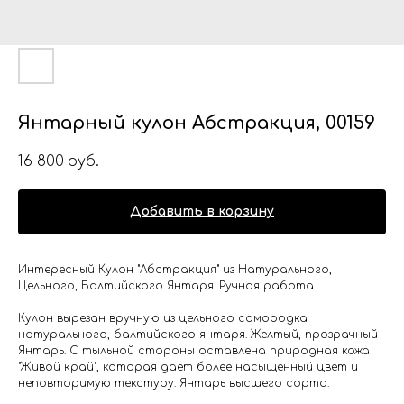
Янтарный кулон Абстракция, 00159
16 800
руб.
Добавить в корзину
Интересный Кулон "Абстракция" из Натурального,
Цельного, Балтийского Янтаря. Ручная работа.
Кулон вырезан вручную из цельного самородка
натурального, балтийского янтаря. Желтый, прозрачный
Янтарь. С тыльной стороны оставлена природная кожа
"Живой край", которая дает более насыщенный цвет и
неповторимую текстуру. Янтарь высшего сорта.