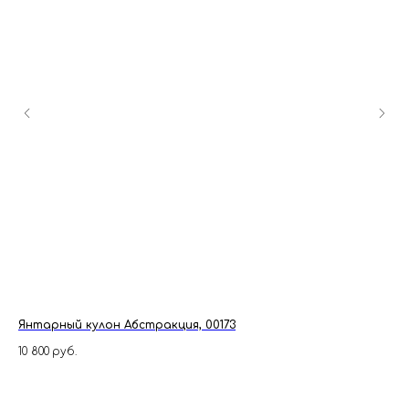
Янтарный кулон Абстракция, 00173
Ко
10 800
руб.
9 3