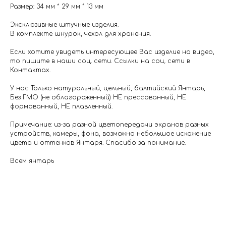
Размер: 34 мм * 29 мм * 13 мм
Эксклюзивные штучные изделия.
В комплекте шнурок, чехол для хранения.
Если хотите увидеть интересующее Вас изделие на видео,
то пишите в наши соц. сети. Ссылки на соц. сети в
Контактах.
У нас Только натуральный, цельный, балтийский Янтарь,
Без ГМО (не облагороженный) НЕ прессованный, НЕ
формованный, НЕ плавленный.
Примечание: из-за разной цветопередачи экранов разных
устройств, камеры, фона, возможно небольшое искажение
цвета и оттенков Янтаря. Спасибо за понимание.
Всем янтарь