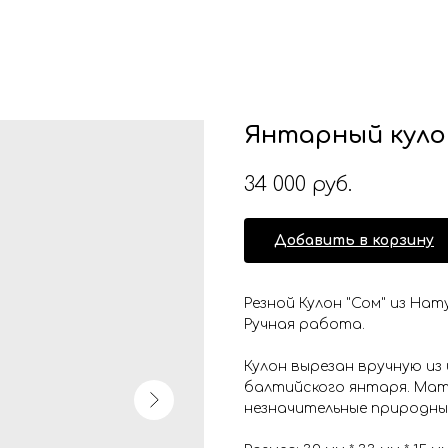
Янтарный кулон
34 000
руб.
Добавить в корзину
Резной Кулон "Сом" из Нат
Ручная работа.
Кулон вырезан вручную из
балтийского янтаря. Мат
незначительные природные