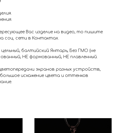
м
елия.
нения.
ересующее Вас изделие на видео, то пишите
на соц. сети в Контактах.
 цельный, балтийский Янтарь, Без ГМО (не
ованный, НЕ формованный, НЕ плавленный.
 цветопередачи экранов разных устройств,
ебольшое искажение цвета и оттенков
ание.