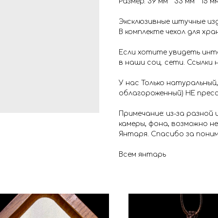
Размер: 39 мм * 33 мм * 15 м
Эксклюзивные штучные изд
В комплекте чехол для хра
Если хотите увидеть инт
в наши соц. сети. Ссылки 
У нас Только натуральный,
облагороженный) НЕ пресс
Примечание: из-за разной
камеры, фона, возможно н
Янтаря. Спасибо за поним
Всем янтарь