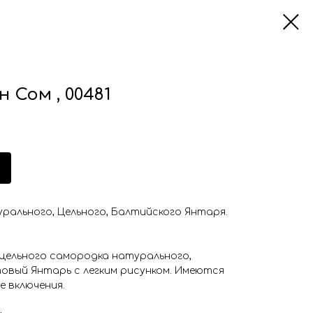
 Сом , 00481
урального, Цельного, Балтийского Янтаря.
 цельного самородка натурального,
овый Янтарь с легким рисунком. Имеются
 включения.