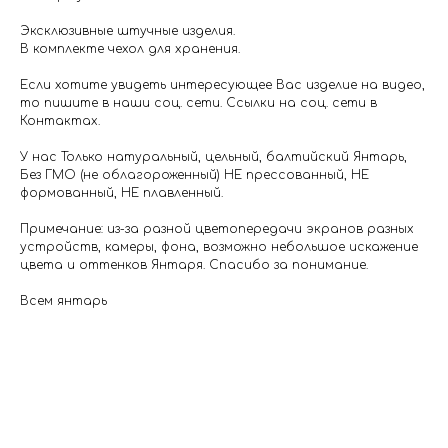
Эксклюзивные штучные изделия.
В комплекте чехол для хранения.
Если хотите увидеть интересующее Вас изделие на видео,
то пишите в наши соц. сети. Ссылки на соц. сети в
Контактах.
У нас Только натуральный, цельный, балтийский Янтарь,
Без ГМО (не облагороженный) НЕ прессованный, НЕ
формованный, НЕ плавленный.
Примечание: из-за разной цветопередачи экранов разных
устройств, камеры, фона, возможно небольшое искажение
цвета и оттенков Янтаря. Спасибо за понимание.
Всем янтарь