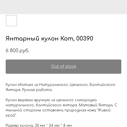
Янтарный кулон Кот, 00390
6 800
руб.
Out of stock
Кулон «Котик» из Натурального, Цельного, Балтийского
Янтаря. Ручная работа.
Кулон вырезан вручную из цельного самородка
натурального, балтийского янтаря. Матовый Янтарь. С
тыльной стороны оставлена природная кожа "Живой
край".
Размер кулона: 20 мм * 24 мм * 8 мм