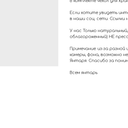
В комплекте чехол для хра
Если хотите увидеть инт
в наши соц. сети. Ссылки 
У нас Только натуральный,
облагороженный) НЕ пресс
Примечание: из-за разной
камеры, фона, возможно н
Янтаря. Спасибо за поним
Всем янтарь