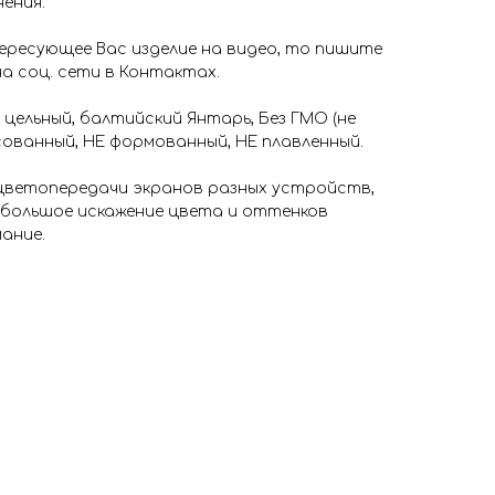
нения.
ересующее Вас изделие на видео, то пишите
на соц. сети в Контактах.
 цельный, балтийский Янтарь, Без ГМО (не
ованный, НЕ формованный, НЕ плавленный.
 цветопередачи экранов разных устройств,
ебольшое искажение цвета и оттенков
ание.