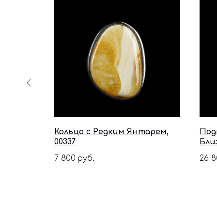
Кольцо с Редким Янтарем,
Под
00582
00337
Бли
7 800
26 8
руб.