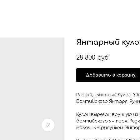
Янтарный кулон
28 800
руб.
Добавить в корзину
Резной, классный Кулон "О
Балтийского Янтаря. Руч
Кулон вырезан вручную из
балтийского янтаря. Редк
молочным рисунком. Янта