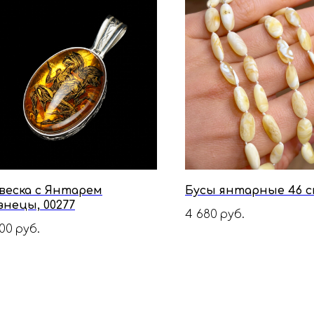
веска с Янтарем
Бусы янтарные 46 см
знецы, 00277
4 680
руб.
00
руб.