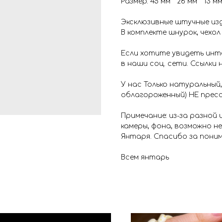
Размер: 45 мм * 26 мм * 13 м
Эксклюзивные штучные изд
В комплекте шнурок, чехол
Если хотите увидеть инт
в наши соц. сети. Ссылки 
У нас Только натуральный,
облагороженный) НЕ пресс
Примечание: из-за разной
камеры, фона, возможно н
Янтаря. Спасибо за поним
Всем янтарь