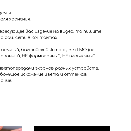
м
елия.
 для хранения.
ересующее Вас изделие на видео, то пишите
на соц. сети в Контактах.
 цельный, балтийский Янтарь, Без ГМО (не
ованный, НЕ формованный, НЕ плавленный.
 цветопередачи экранов разных устройств,
ебольшое искажение цвета и оттенков
ание.