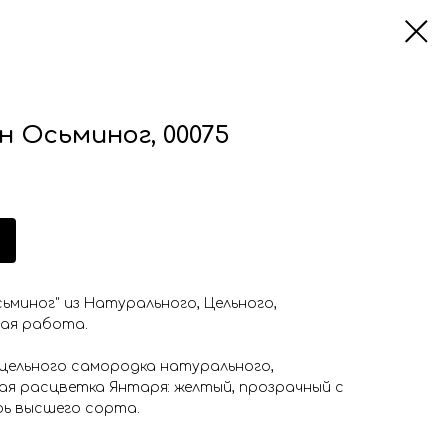
 Осьминог, 00075
сьминог" из Натурального, Цельного,
ная работа.
 цельного самородка натурального,
ая расцветка Янтаря: желтый, прозрачный с
рь высшего сорта.